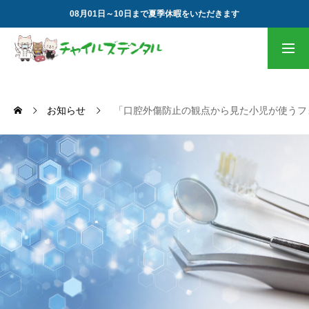
08月01日～10日まで夏季休暇をいただきます
基本情報
お問合せ
見学歓迎
初めて受診されます方へ
お知らせ
「口腔外傷防止の観点から見た小児が使うフ
全てのお知らせ
当院の特徴
当院の詳細